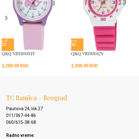
Q&Q VS59J001Y
Q&Q VR19J012Y
2,200.00
RSD
2,300.00
RSD
TC Banjica – Beograd
Paunova 24, lok.27
011/367-44-86
060/615-38-68
Radno vreme: