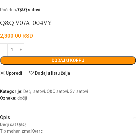
Početna
Q&Q satovi
Q&Q V07A-004VY
2,300.00
RSD
DODAJ U KORPU
Uporedi
Dodaj u listu želja
Kategorije:
Dečji satovi
,
Q&Q satovi
,
Svi satovi
Oznaka:
dečiji
Opis
Dečji sat Q&Q
Tip mehanizma:
Kvarc