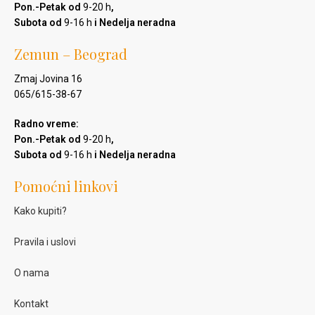
Pon.-Petak od
9-20 h
,
Subota od
9-16 h
i Nedelja neradna
Zemun – Beograd
Zmaj Jovina 16
065/615-38-67
Radno vreme:
Pon.-Petak od
9-20 h
,
Subota od
9-16 h
i Nedelja neradna
Pomoćni linkovi
Kako kupiti?
Pravila i uslovi
O nama
Kontakt