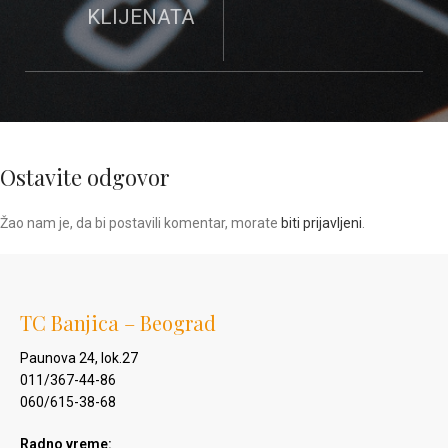
KLIJENATA
Ostavite odgovor
Žao nam je, da bi postavili komentar, morate
biti prijavljeni
.
TC Banjica – Beograd
Paunova 24, lok.27
011/367-44-86
060/615-38-68
Radno vreme: