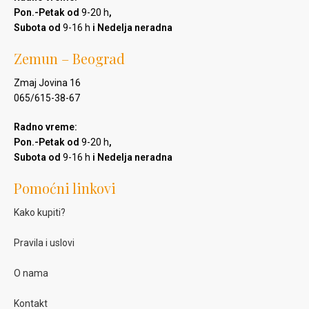
Pon.-Petak od
9-20 h
,
Subota od
9-16 h
i Nedelja neradna
Zemun – Beograd
Zmaj Jovina 16
065/615-38-67
Radno vreme:
Pon.-Petak od
9-20 h
,
Subota od
9-16 h
i Nedelja neradna
Pomoćni linkovi
Kako kupiti?
Pravila i uslovi
O nama
Kontakt