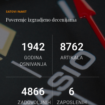
SATOVI I NAKIT
Poverenje izgradjeno decenijama
1995
9000
GODINA
ARTIKALA
OSNIVANJA
5000
6
ZADOVOLJNIH
ZAPOSLENIH