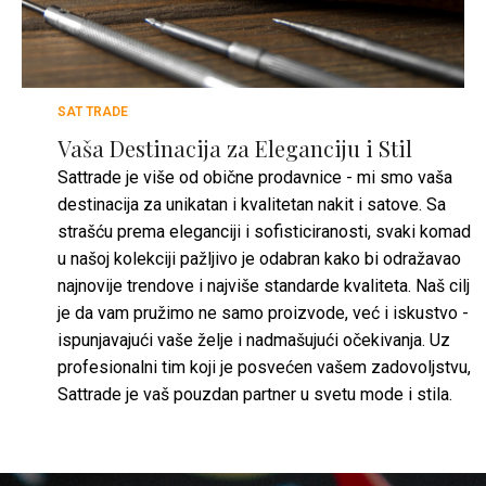
SAT TRADE
Vaša Destinacija za Eleganciju i Stil
Sattrade je više od obične prodavnice - mi smo vaša
destinacija za unikatan i kvalitetan nakit i satove. Sa
strašću prema eleganciji i sofisticiranosti, svaki komad
u našoj kolekciji pažljivo je odabran kako bi odražavao
najnovije trendove i najviše standarde kvaliteta. Naš cilj
je da vam pružimo ne samo proizvode, već i iskustvo -
ispunjavajući vaše želje i nadmašujući očekivanja. Uz
profesionalni tim koji je posvećen vašem zadovoljstvu,
Sattrade je vaš pouzdan partner u svetu mode i stila.