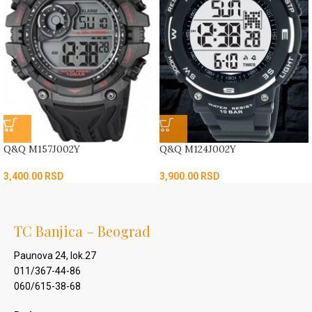
Q&Q M157J002Y
Q&Q M124J002Y
3,400.00
RSD
3,900.00
RSD
TC Banjica – Beograd
Paunova 24, lok.27
011/367-44-86
060/615-38-68