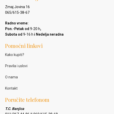
Zmaj Jovina 16
065/615-38-67
Radno vreme:
Pon.-Petak od
9-20 h
,
Subota od
9-16 h
i Nedelja neradna
Pomoćni linkovi
Kako kupiti?
Pravila i uslovi
O nama
Kontakt
Poručite telefonom
T.C. Banjica