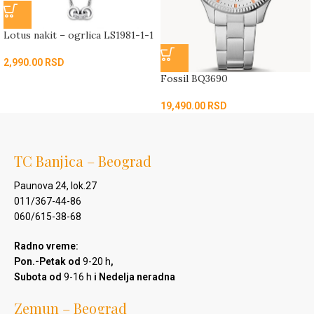
Lotus nakit – ogrlica LS1981-1-1
2,990.00
RSD
Fossil BQ3690
19,490.00
RSD
TC Banjica – Beograd
Paunova 24, lok.27
011/367-44-86
060/615-38-68
Radno vreme:
Pon.-Petak od
9-20 h
,
Subota od
9-16 h
i Nedelja neradna
Zemun – Beograd