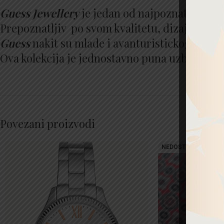
Guess Jewellery
je jedan od najpoznatijih m
Prepoznatljiv po svom kvalitetu, dizajnu i m
Guess
nakit su mlade i avanturistickog duha .
Ova kolekcija je jednostavno puna uzbuđenja!
Povezani proizvodi
NEDOSTUPNO