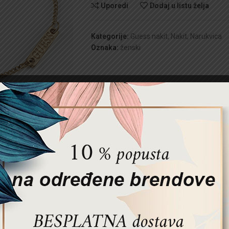
Uporedi
Dodaj u listu želja
Kategorije:
Guess nakit
,
Nakit
,
Narukvica
Oznaka:
ženski
OPIS
DODATNE INFORMACIJE