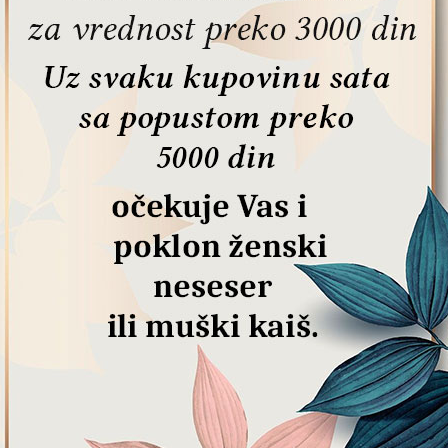
odnih brandova.
arketing idejama. Devojke i ženekoje biraju