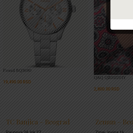
Fossil BQ3690
Q&Q QZ01J201Y
19,490.00
RSD
2,800.00
RSD
TC Banjica – Beograd
Zemun – Be
Paunova 24, lok.27
Zmaj Jovina 16