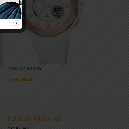
Q&Q GW91J001Y
CASIO LTP-V00
4,900.00
RSD
4,500.00
RSD
Poručite telefonom
T.C. Banjica