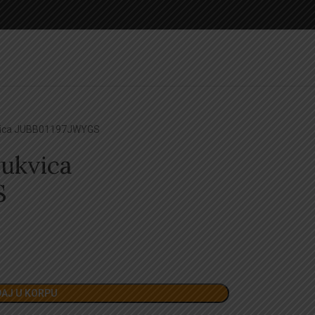
kvica JUBB01197JWYGS
rukvica
S
AJ U KORPU