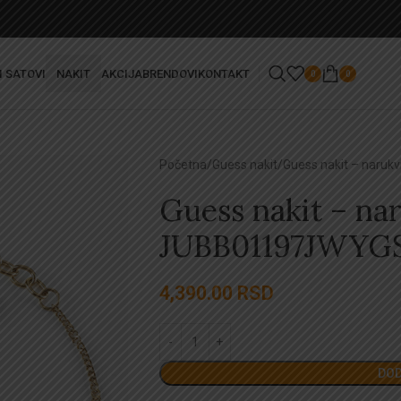
I SATOVI
NAKIT
AKCIJA
BRENDOVI
KONTAKT
0
0
Početna
Guess nakit
Guess nakit – naru
Guess nakit – na
JUBB01197JWYG
4,390.00
RSD
DOD