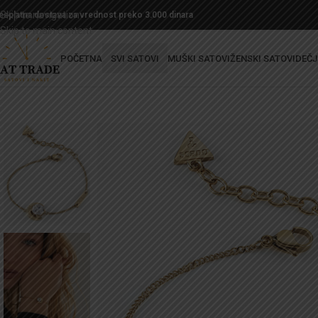
Skip to navigation
esplatna dostava za vrednost preko 3.000 dinara
Skip to main content
POČETNA
SVI SATOVI
MUŠKI SATOVI
ŽENSKI SATOVI
DEČJ