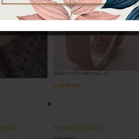
MINI FOCUS MF0044L.05
3,900.00
RSD
ograd
Pomoćni linkovi
Kako kupiti?