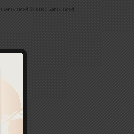
na ženski satovi
,
Svi satovi
,
Ženski satovi