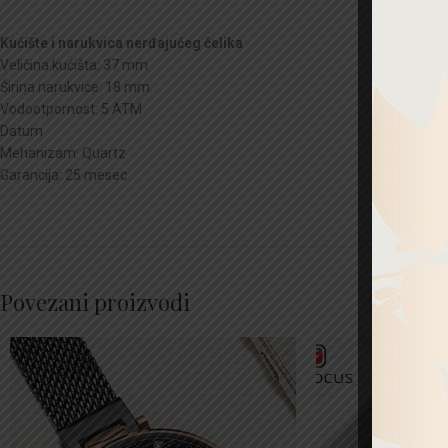
Kućište i narukvica nerđajućeg čelika
Veličina kućišta: 37 mm
Širina narukvice: 18 mm
Vodootpornost: 5 ATM
Datum
Mehanizam: Quartz
Garancija: 25 mesec
Povezani proizvodi