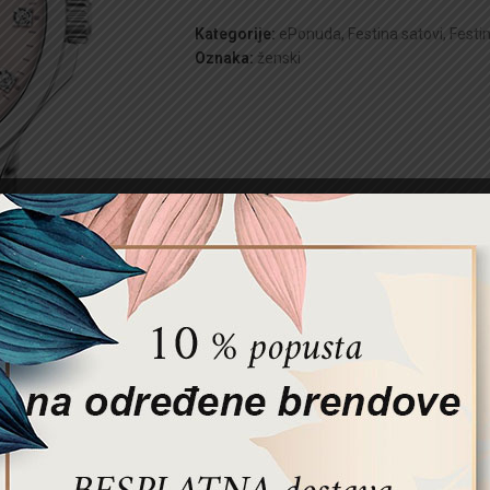
Kategorije:
ePonuda
,
Festina satovi
,
Festi
Oznaka:
ženski
OPIS
DODATNE INFORMACIJE