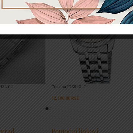
43L.02
Festina F16940-C
12,190.00
RSD
ograd
Pomoćni linkovi