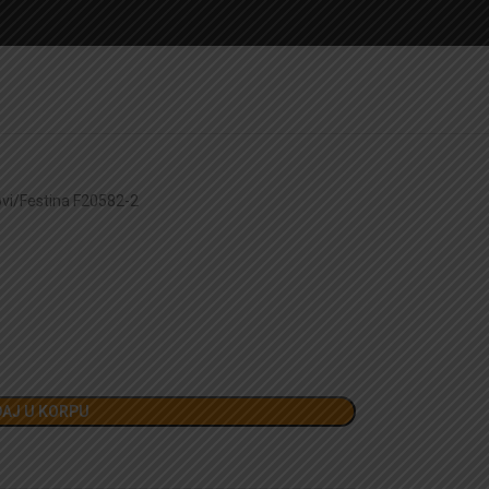
vi
Festina F20582-2
AJ U KORPU