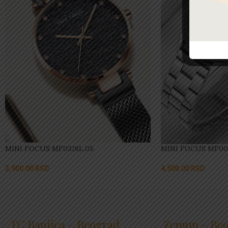
MINI FOCUS MF0328L.05
MINI FOCUS MF00
3,900.00
RSD
4,500.00
RSD
TC Banjica – Beograd
Zemun – Be