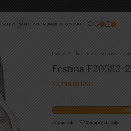
I SATOVI
NAKIT
AKCIJA
BRENDOVI
KONTAKT
0
0
Početna
Festina satovi
Festina ženski sato
Festina F20582-2
12,190.00
RSD
DOD
Uporedi
Dodaj u listu želja