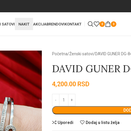
I SATOVI
NAKIT
AKCIJA
BRENDOVI
KONTAKT
0
0
Početna
Ženski satovi
DAVID GUNER DG-8
DAVID GUNER D
4,200.00
RSD
DOD
Uporedi
Dodaj u listu želja