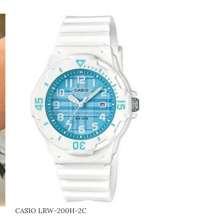
CASIO LRW-200H-2C
CASIO LTP-V300