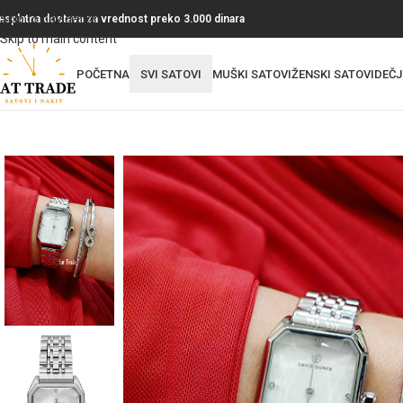
Skip to navigation
esplatna dostava za vrednost preko 3.000 dinara
Skip to main content
POČETNA
SVI SATOVI
MUŠKI SATOVI
ŽENSKI SATOVI
DEČJ