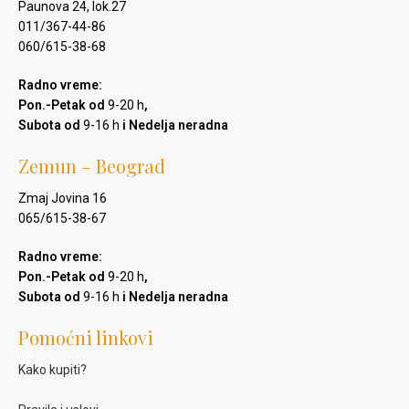
Paunova 24, lok.27
011/367-44-86
060/615-38-68
Radno vreme:
Pon.-Petak od
9-20 h
,
Subota od
9-16 h
i Nedelja neradna
Zemun – Beograd
Zmaj Jovina 16
065/615-38-67
Radno vreme:
Pon.-Petak od
9-20 h
,
Subota od
9-16 h
i Nedelja neradna
Pomoćni linkovi
Kako kupiti?