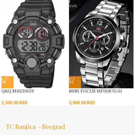
Q&Q M162J001Y
MINI FOCUS MF0087G.01
3,500.00
RSD
5,900.00
RSD
TC Banjica – Beograd