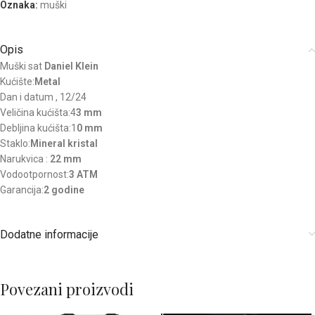
Oznaka:
muški
Opis
Muški sat
Daniel Klein
Kućište:
Metal
Dan i datum , 12/24
Veličina kućišta:4
3 mm
Debljina kućišta:1
0 mm
Staklo:
Mineral kristal
Narukvica :
22 mm
Vodootpornost:
3 ATM
Garancija:
2 godine
Dodatne informacije
Povezani proizvodi