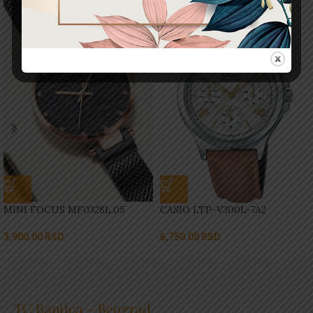
MINI FOCUS MF0328L.05
CASIO LTP-V300L-7A2
3,900.00
RSD
6,750.00
RSD
TC Banjica – Beograd