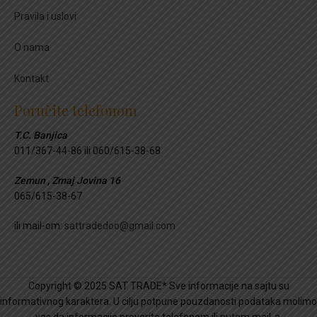
Pravila i uslovi
O nama
Kontakt
Poručite telefonom
T.C. Banjica
011/367-44-86 ili 060/615-38-68
Zemun , Zmaj Jovina 16
065/615-38-67
ili mail-om:
sattradedoo@gmail.com
Copyright © 2025 SAT TRADE* Sve informacije na sajtu su
informativnog karaktera. U cilju potpune pouzdanosti podataka molimo
vas da informacije proverite telefonom ili putem mail-a.