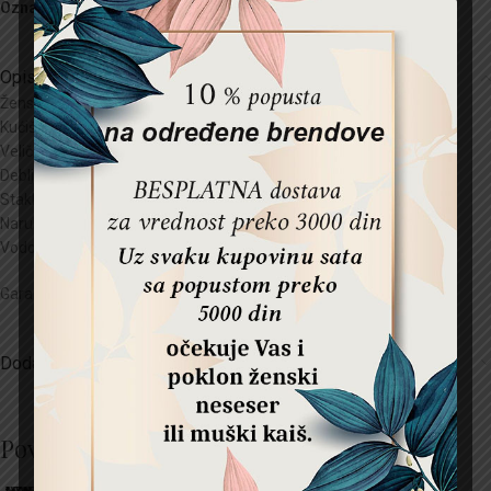
Oznaka:
ženski
Opis
Ženski sat
Daniel Klein
Kućište:
Metal
Veličina kućišta:
21×29 mm
Debljina kućišta:
8 mm
Staklo:
Mineral kristal
Narukvica:
12 mm
Vodootpornost:
3 ATM
Garancija:
2 godine
Dodatne informacije
Povezani proizvodi