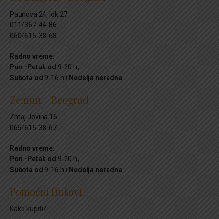
Paunova 24, lok.27
011/367-44-86
060/615-38-68
Radno vreme:
Pon.-Petak od
9-20 h
,
Subota od
9-16 h
i Nedelja neradna
Zemun – Beograd
Zmaj Jovina 16
065/615-38-67
Radno vreme:
Pon.-Petak od
9-20 h
,
Subota od
9-16 h
i Nedelja neradna
Pomoćni linkovi
Kako kupiti?