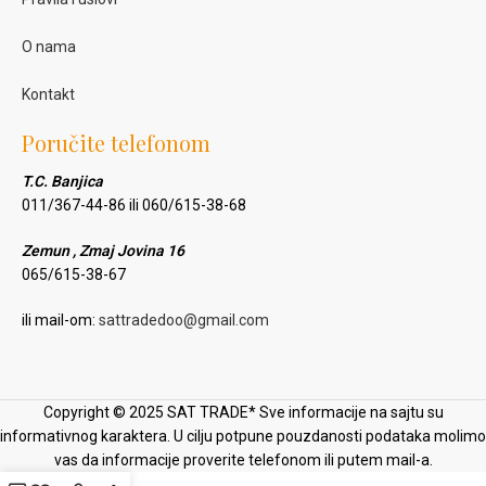
O nama
Kontakt
Poručite telefonom
T.C. Banjica
011/367-44-86 ili 060/615-38-68
Zemun , Zmaj Jovina 16
065/615-38-67
ili mail-om:
sattradedoo@gmail.com
Copyright © 2025 SAT TRADE* Sve informacije na sajtu su
informativnog karaktera. U cilju potpune pouzdanosti podataka molimo
vas da informacije proverite telefonom ili putem mail-a.