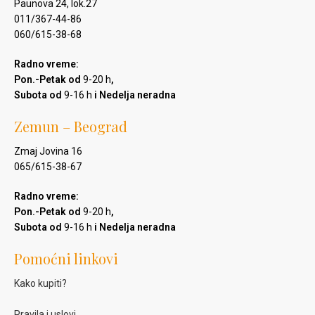
Paunova 24, lok.27
011/367-44-86
060/615-38-68
Radno vreme:
Pon.-Petak od
9-20 h
,
Subota od
9-16 h
i Nedelja neradna
Zemun – Beograd
Zmaj Jovina 16
065/615-38-67
Radno vreme:
Pon.-Petak od
9-20 h
,
Subota od
9-16 h
i Nedelja neradna
Pomoćni linkovi
Kako kupiti?
Pravila i uslovi