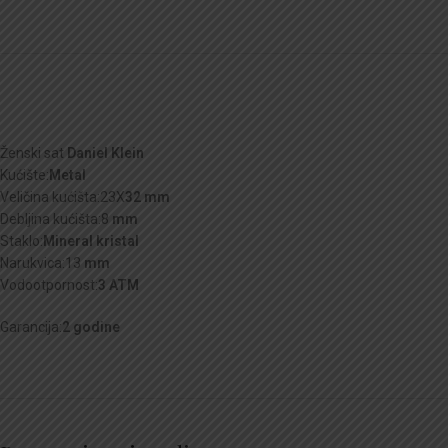
Ženski sat
Daniel Klein
Kućište:
Metal
Veličina kućišta:23X
32 mm
Debljina kućišta:8
mm
Staklo:
Mineral kristal
Narukvica:13
mm
Vodootpornost:
3 ATM
Garancija:
2 godine