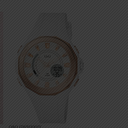
Q&Q GW91J001Y
CASIO F-91WM-