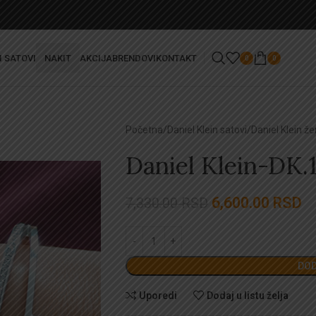
I SATOVI
NAKIT
AKCIJA
BRENDOVI
KONTAKT
0
0
Početna
Daniel Klein satovi
Daniel Klein že
Daniel Klein-DK.
6,600.00
RSD
7,330.00
RSD
DOD
Uporedi
Dodaj u listu želja