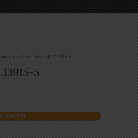
nski satovi
Daniel Klein-DK.1.13915-5
1.13915-5
AJ U KORPU