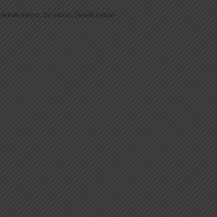
 ženski satovi
,
Svi satovi
,
Ženski satovi