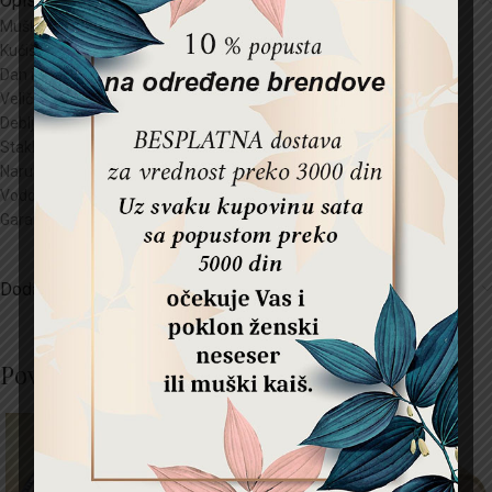
Opis
Muški sat
Daniel Klein
Kućište:
Metal
Dan i datum , 12/24
Veličina kućišta:
45mm
Debljina kućišta1
1mm
Staklo:
Mineral kristal
Narukvica :
22 mm
Vodootpornost:
3 ATM
Garancija:
2 godine
Dodatne informacije
Povezani proizvodi