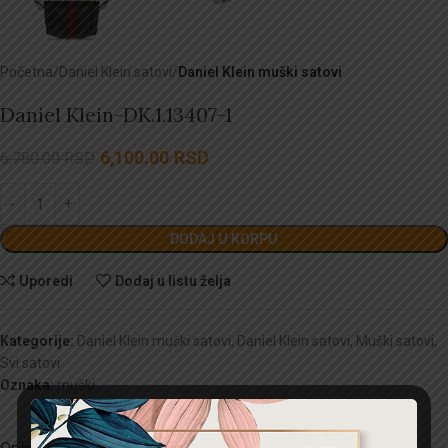
Početna
Daniel Klein satovi
Daniel Klein muški satovi
Daniel Klein-DK.1.13407-1
6,100.00
RSD
6,780.00
RSD
DODAJ U KORPU
Uporedi
Dodaj u listu želja
Kategorije:
Daniel Klein muški satovi
,
Daniel Klein satovi
,
Muški satovi
,
Svi satovi
Oznaka:
muški