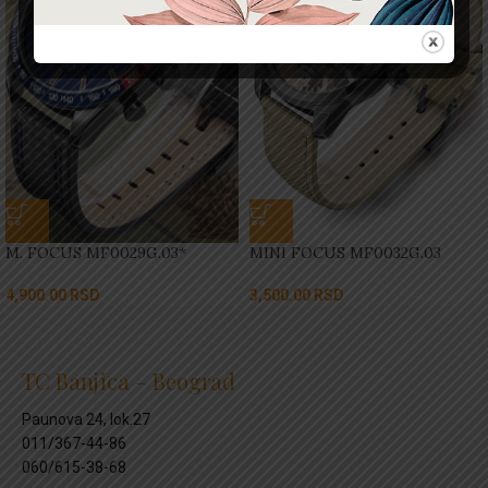
M. FOCUS MF0029G.03*
MINI FOCUS MF0032G.03
4,900.00
RSD
3,500.00
RSD
TC Banjica – Beograd
Paunova 24, lok.27
011/367-44-86
060/615-38-68