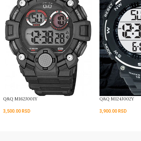
Q&Q M162J001Y
Q&Q M124J002Y
3,500.00
RSD
3,900.00
RSD