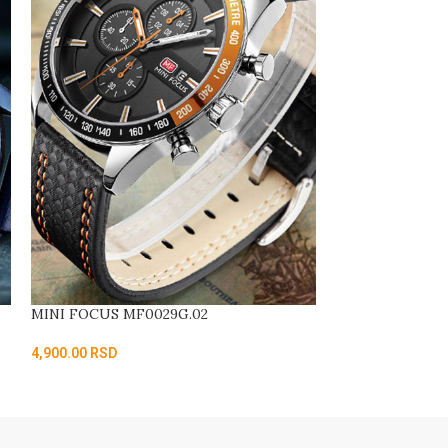
MINI FOCUS MF0029G.02
CASIO W-218H-
4,900.00
RSD
3,900.00
RSD