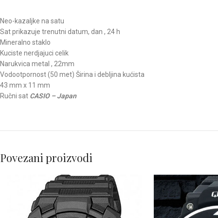
Neo-kazaljke na satu
Sat prikazuje trenutni datum, dan , 24 h
Mineralno staklo
Kuciste nerdjajuci celik
Narukvica metal , 22mm
Vodootpornost (50 met) Širina i debljina kućista
43 mm x 11 mm
Ručni sat
CASIO – Japan
Povezani proizvodi