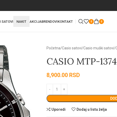
I SATOVI
NAKIT
AKCIJA
BRENDOVI
KONTAKT
0
0
Početna
Casio satovi
Casio muški satovi
CASIO MTP-1374
8,900.00
RSD
DOD
Uporedi
Dodaj u listu želja