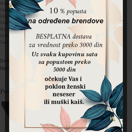
Kućište:
Metal
Veličina kućišta:
30mm
Debljina kućišta:
8mm
Staklo:
Mineral kristal
Narukvica:
15mm
Vodootpornost:
5 ATM
Garancija:
2 godine
Dodatne informacije
Recenzije (0)
Povezani proizvodi
NEDOSTUPNO