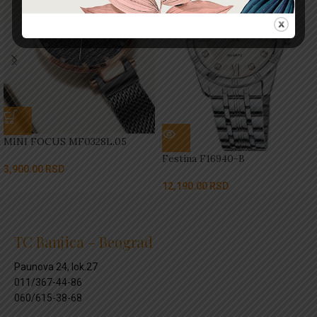
MINI FOCUS MF0328L.05
Festina F16940-B
3,900.00
RSD
12,190.00
RSD
TC Banjica – Beograd
Paunova 24, lok.27
011/367-44-86
060/615-38-68