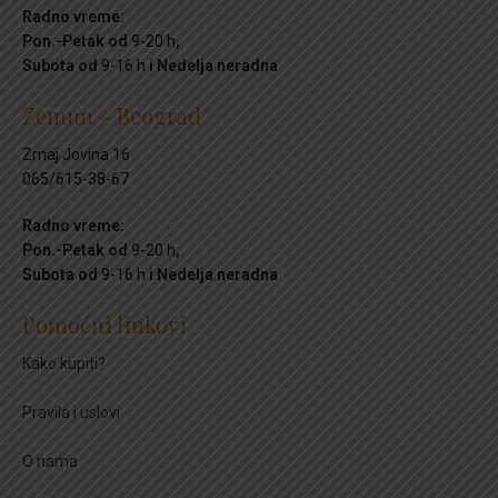
Radno vreme:
Pon.-Petak od
9-20 h
,
Subota od
9-16 h
i Nedelja neradna
Zemun – Beograd
Zmaj Jovina 16
065/615-38-67
Radno vreme:
Pon.-Petak od
9-20 h
,
Subota od
9-16 h
i Nedelja neradna
Pomoćni linkovi
Kako kupiti?
Pravila i uslovi
O nama