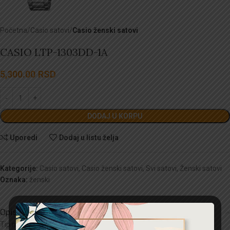
Početna
Casio satovi
Casio ženski satovi
CASIO LTP-1303DD-1A
5,300.00
RSD
DODAJ U KORPU
Uporedi
Dodaj u listu želja
Kategorije:
Casio satovi
,
Casio ženski satovi
,
Svi satovi
,
Ženski satovi
Oznaka:
ženski
Opis
Tip mehanizma:
Kvarc