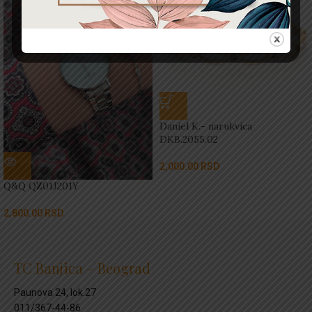
Daniel K.- narukvica
DKB.2055.02
2,000.00
RSD
Q&Q QZ01J201Y
2,800.00
RSD
TC Banjica – Beograd
Paunova 24, lok.27
011/367-44-86