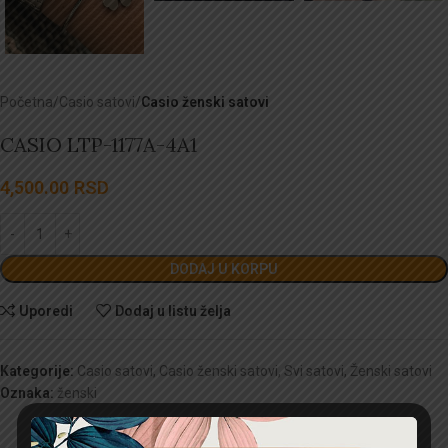
Početna
Casio satovi
Casio ženski satovi
CASIO LTP-1177A-4A1
4,500.00
RSD
DODAJ U KORPU
Uporedi
Dodaj u listu želja
Kategorije:
Casio satovi
,
Casio ženski satovi
,
Svi satovi
,
Ženski satovi
Oznaka:
ženski