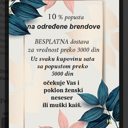
Opis
Tip mehanizma:
Kvarc
Kućište:
Metal
Veličina kućišta:
24mm
Debljina kućišta:
7mm
Staklo:
Mineral kristal
Narukvica:
13mm
Vodootpornost:
1 ATM
Garancija:
2 godine
Dodatne informacije
Recenzije (0)
Povezani proizvodi
NEDOSTUPNO