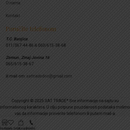
O nama
Kontakt
Poručite telefonom
T.C. Banjica
011/367-44-86 ili 060/615-38-68
Zemun , Zmaj Jovina 16
065/615-38-67
ili mail-om:
sattradedoo@gmail.com
Copyright © 2025 SAT TRADE* Sve informacije na sajtu su
informativnog karaktera. U cilju potpune pouzdanosti podataka molimo
vas da informacije proverite telefonom ili putem mail-a.
Radnja
Lista želja
Korpa
Telefon