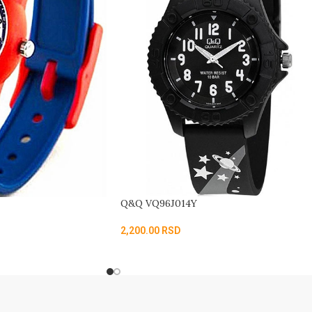
Q&Q VQ96J014Y
2,200.00
RSD