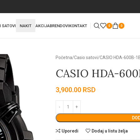
I SATOVI
NAKIT
AKCIJA
BRENDOVI
KONTAKT
0
0
Početna
Casio satovi
CASIO HDA-600B-1
CASIO HDA-600
3,900.00
RSD
DOD
Uporedi
Dodaj u listu želja