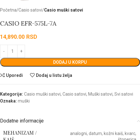
Početna
Casio satovi
Casio muški satovi
CASIO EFR-575L-7A
14,890.00
RSD
DODAJ U KORPU
Uporedi
Dodaj u listu želja
Kategorije:
Casio muški satovi
,
Casio satovi
,
Muški satovi
,
Svi satovi
Oznaka:
muški
Dodatne informacije
MEHANIZAM /
analogni
,
datum
,
kožni kaiš
,
kvarc
,
KAIŠ
štoperica