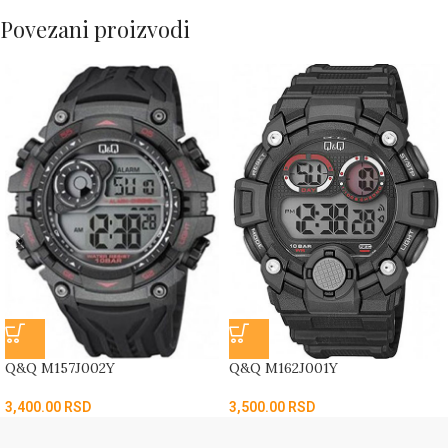
Povezani proizvodi
Q&Q M157J002Y
Q&Q M162J001Y
3,400.00
RSD
3,500.00
RSD