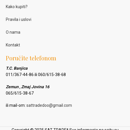
Kako kupiti?
Pravila i uslovi
O nama
Kontakt
Poručite telefonom
T.C. Banjica
011/367-44-86 ili 060/615-38-68
Zemun , Zmaj Jovina 16
065/615-38-67
ili mail-om:
sattradedoo@gmail.com