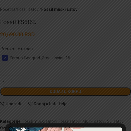
Početna
Fossil satovi
Fossil muški satovi
Fossil FS6162
20,690.00
RSD
Preuzmite u radnji
Zemun-Beograd ,Zmaj Jovina 16
DODAJ U KORPU
Uporedi
Dodaj u listu želja
Kategorije:
Fossil muški satovi
,
Fossil satovi
,
Muški satovi
,
Svi satovi
Oznaka:
muški