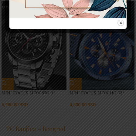
MINI FOCUS MF0087G.01
MINI FOCUS MF0011G.03*
5,900.00
RSD
4,500.00
RSD
TC Banjica – Beograd