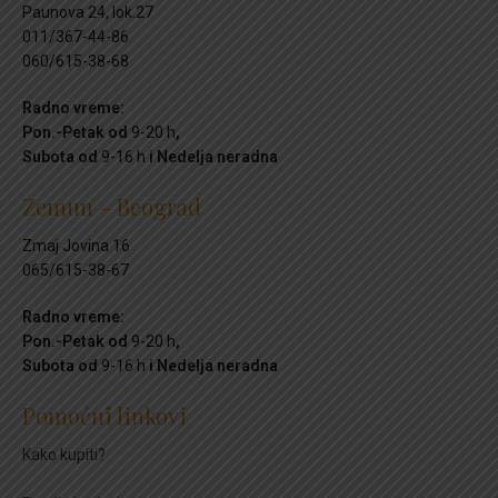
Paunova 24, lok.27
011/367-44-86
060/615-38-68
Radno vreme:
Pon.-Petak od
9-20 h
,
Subota od
9-16 h
i Nedelja neradna
Zemun – Beograd
Zmaj Jovina 16
065/615-38-67
Radno vreme:
Pon.-Petak od
9-20 h
,
Subota od
9-16 h
i Nedelja neradna
Pomoćni linkovi
Kako kupiti?