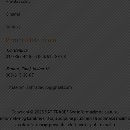
Pravila i uslovi
O nama
Kontakt
Poručite telefonom
T.C. Banjica
011/367-44-86 ili 060/615-38-68
Zemun , Zmaj Jovina 16
065/615-38-67
ili mail-om:
sattradedoo@gmail.com
Copyright © 2025 SAT TRADE* Sve informacije na sajtu su
informativnog karaktera. U cilju potpune pouzdanosti podataka molimo
vas da informacije proverite telefonom ili putem mail-a.