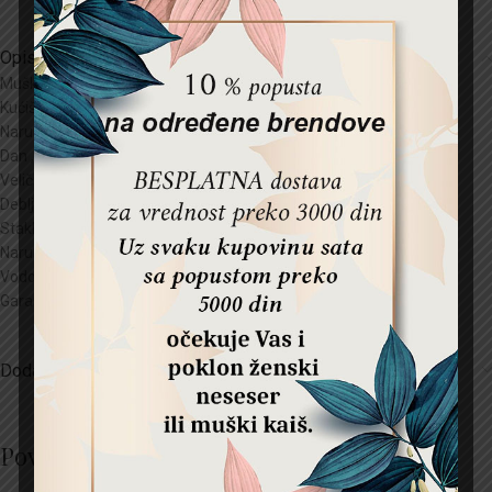
Opis
Muški sat
Fossil
Kućište:
Hiruški čelik
Narukvica
: Koza
Dan , datum, 24 h
Veličina kućišta:44
mm
Debljina kućišta:
mm
Staklo:
Mineral kristal
Narukvica :
mm
Vodootpornost:5
ATM
Garancija:
2 godine
Dodatne informacije
Povezani proizvodi