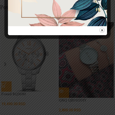
Povezani proizvodi
NEDOSTUPNO
Fossil BQ3690
Q&Q QZ01J201Y
19,490.00
RSD
2,800.00
RSD