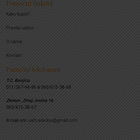
Pomoćni linkovi
Kako kupiti?
Pravila i uslovi
O nama
Kontakt
Poručite telefonom
T.C. Banjica
011/367-44-86 ili 060/615-38-68
Zemun , Zmaj Jovina 16
065/615-38-67
ili mail-om:
sattradedoo@gmail.com