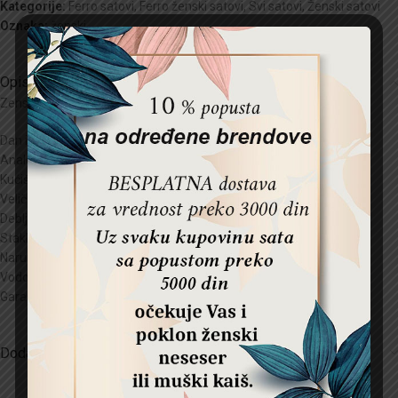
Kategorije:
Ferro satovi
,
Ferro ženski satovi
,
Svi satovi
,
Ženski satovi
Oznaka:
ženski
Opis
Zenski sat FERRO
Dan i datum , 24 h
Analogni sat: (sat, minuta, sekunda)
Kućište:
Metal
Veličina kućišta:38
mm
Debljina kućišta:10
mm
Staklo:
Mineral kristal
Narukvica:18
mm
Vodootpornost:
3 ATM
Garancija:
2 godine
Dodatne informacije