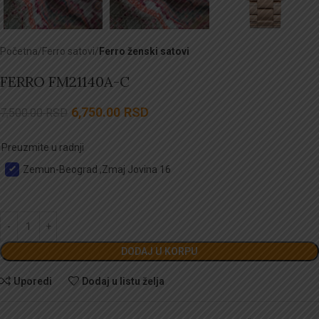
Početna
Ferro satovi
Ferro ženski satovi
FERRO FM21140A-C
6,750.00
RSD
7,500.00
RSD
Preuzmite u radnji
Zemun-Beograd ,Zmaj Jovina 16
DODAJ U KORPU
Uporedi
Dodaj u listu želja