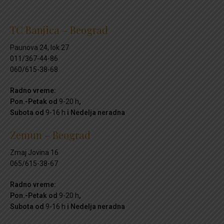
TC Banjica – Beograd
Paunova 24, lok.27
011/367-44-86
060/615-38-68
Radno vreme:
Pon.-Petak od
9-20 h
,
Subota od
9-16 h
i Nedelja neradna
Zemun – Beograd
Zmaj Jovina 16
065/615-38-67
Radno vreme:
Pon.-Petak od
9-20 h
,
Subota od
9-16 h
i Nedelja neradna