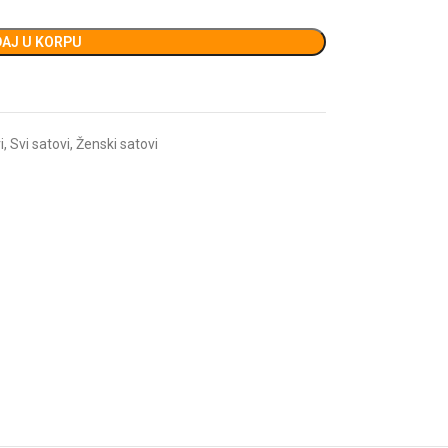
AJ U KORPU
i
,
Svi satovi
,
Ženski satovi