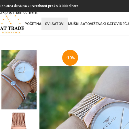
Skip to navigation
esplatna dostava za vrednost preko 3.000 dinara
Skip to main content
POČETNA
SVI SATOVI
MUŠKI SATOVI
ŽENSKI SATOVI
DEČJ
-10%