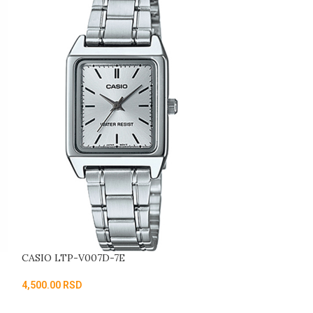
CASIO LTP-V007D-7E
CASIO LTP-VT0
4,500.00
RSD
5,300.00
RSD