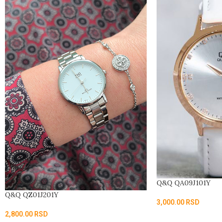
Q&Q QA09J101Y
Q&Q QZ01J201Y
3,000.00
RSD
2,800.00
RSD