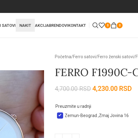
I SATOVI
NAKIT
AKCIJA
BRENDOVI
KONTAKT
0
0
Početna
Ferro satovi
Ferro ženski satovi
F
FERRO F1990C-
4,230.00
RSD
4,700.00
RSD
Preuzmite u radnji
Zemun-Beograd ,Zmaj Jovina 16