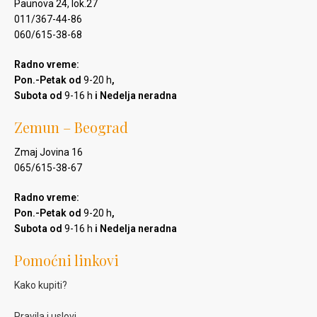
Paunova 24, lok.27
011/367-44-86
060/615-38-68
Radno vreme:
Pon.-Petak od
9-20 h
,
Subota od
9-16 h
i Nedelja neradna
Zemun – Beograd
Zmaj Jovina 16
065/615-38-67
Radno vreme:
Pon.-Petak od
9-20 h
,
Subota od
9-16 h
i Nedelja neradna
Pomoćni linkovi
Kako kupiti?
Pravila i uslovi