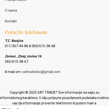
O nama
Kontakt
Poručite telefonom
T.C. Banjica
011/367-44-86 ili 060/615-38-68
Zemun , Zmaj Jovina 16
065/615-38-67
ili mail-om:
sattradedoo@gmail.com
Copyright © 2025 SAT TRADE* Sve informacije na sajtu su
informativnog karaktera. U cilju potpune pouzdanosti podataka molimo
vas da informacije proverite telefonom ili putem mail-a.