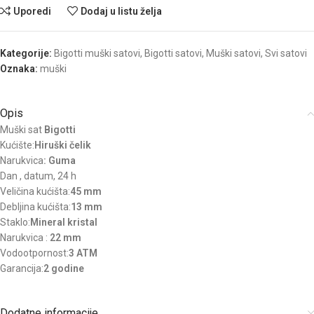
Uporedi
Dodaj u listu želja
Kategorije:
Bigotti muški satovi
,
Bigotti satovi
,
Muški satovi
,
Svi satovi
Oznaka:
muški
Opis
Muški sat
Bigotti
Kućište:
Hiruški čelik
Narukvica
: Guma
Dan , datum, 24 h
Veličina kućišta:
45 mm
Debljina kućišta:
13 mm
Staklo:
Mineral kristal
Narukvica :
22 mm
Vodootpornost:
3 ATM
Garancija:
2 godine
Dodatne informacije