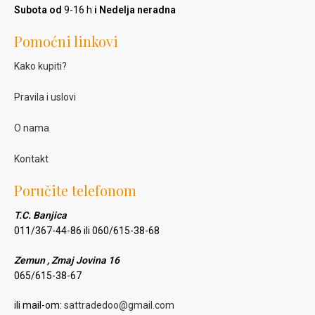
Subota od
9-16 h
i Nedelja neradna
Pomoćni linkovi
Kako kupiti?
Pravila i uslovi
O nama
Kontakt
Poručite telefonom
T.C. Banjica
011/367-44-86 ili 060/615-38-68
Zemun , Zmaj Jovina 16
065/615-38-67
ili mail-om:
sattradedoo@gmail.com